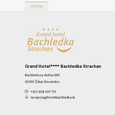
O hoteli
Grand Hotel**** Bachledka Strachan
Bachledova dolina 695
05955 Ždiar Slovensko
+421 908 507 773
recepcia@hotelbachledka.sk