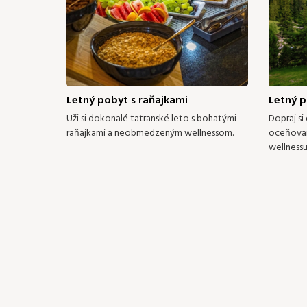
185 €
185 €
167 €
167 €
24
24
25
26
27
28
167 €
167 €
167 €
167 €
176 €
18
31
149 €
Letný pobyt s raňajkami
Letný p
Uži si dokonalé tatranské leto s bohatými
Dopraj si
raňajkami a neobmedzeným wellnessom.
oceňovan
wellnessu