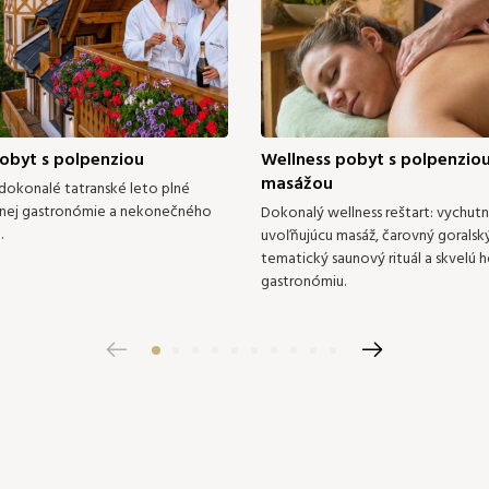
8 €
158 €
149 €
149 €
149 €
149 €
185 €
185 
29
30
28
29
30
5 €
149 €
158 €
158 €
158 €
Pridať izbu
Potvrdiť výber
obyt s polpenziou
Wellness pobyt s polpenziou
masážou
 dokonalé tatranské leto plné
ej gastronómie a nekonečného
Dokonalý wellness reštart: vychutna
.
uvoľňujúcu masáž, čarovný goralský
tematický saunový rituál a skvelú 
gastronómiu.