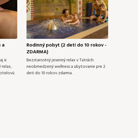
€
158 €
149 €
149 €
149 €
176 €
176 €
26
27
28
29
30
31
158 €
158 €
203 €
176 €
203 €
203 €
 a
Rodinný pobyt (2 deti do 10 rokov -
Pobyt s 
ZDARMA)
zdarma)
j si
Bezstarostný jesenný relax v Tatrách:
Zostaňte v
 relax,
neobmedzený wellness a ubytovanie pre 2
dlhšie: vyc
hotelovú
deti do 10 rokov zdarma.
využite jed