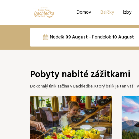
Domov
Balíčky
Izby
Voľba jazyka
Nedeľa
09 August
-
Pondelok
10 August
Email
EN
PL
August 2026
Pobyty nabité zážitkami
Po
Ut
St
Št
Pi
Dokonalý únik začína v Bachledke. Ktorý balík je ten váš? 
03
04
05
06
07
10
11
12
13
14
203 €
194 €
176 €
185 €
203 €
21
17
18
19
20
21